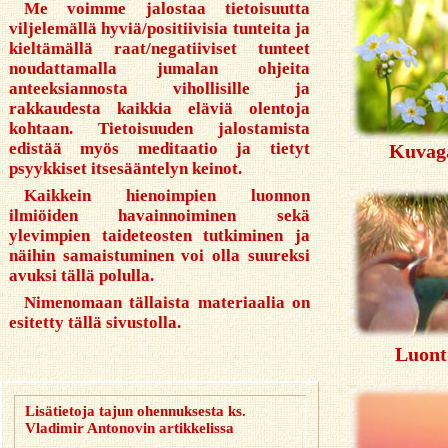
Me voimme jalostaa tietoisuutta
viljelemällä hyviä/positiivisia tunteita ja
kieltämällä raat/negatiiviset tunteet
noudattamalla jumalan ohjeita
anteeksiannosta vihollisille ja
rakkaudesta kaikkia eläviä olentoja
kohtaan. Tietoisuuden jalostamista
edistää myös meditaatio ja tietyt
Kuvaga
psyykkiset itsesääntelyn keinot.
Kaikkein hienoimpien luonnon
ilmiöiden havainnoiminen sekä
ylevimpien taideteosten tutkiminen ja
näihin samaistuminen voi olla suureksi
avuksi tällä polulla.
Nimenomaan tällaista materiaalia on
esitetty tällä sivustolla.
Luont
Lisätietoja tajun ohennuksesta ks.
Vladimir Antonovin artikkelissa