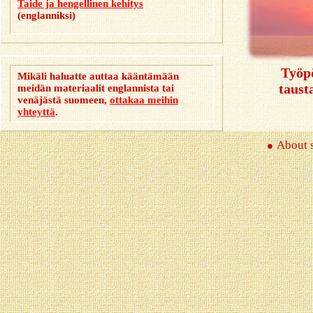
Taide ja hengellinen kehitys
(englanniksi)
Työp
Mikäli haluatte auttaa kääntämään
taust
meidän materiaalit englannista tai
venäjästä suomeen,
ottakaa meihin
yhteyttä
.
About s