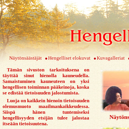
Näytönsäästäjät
Hengelliset elokuvat
Kuvagalleriat
Tämän sivuston tarkoituksena on
täyttää sinut hienolla kauneudella.
Samaistuminen kauneuteen on yksi
hengellisen toiminnan pääkeinoja, koska
se edistää tietoisuuden jalostumista.
Luoja on kaikkein hienoin tietoisuuden
olemusmuoto maailmankaikkeudessa.
Siispä hänen tuntemiseksi
Näytöns
hengellisyyden etsijän tulee jalostaa
itseään tietoisuutena.